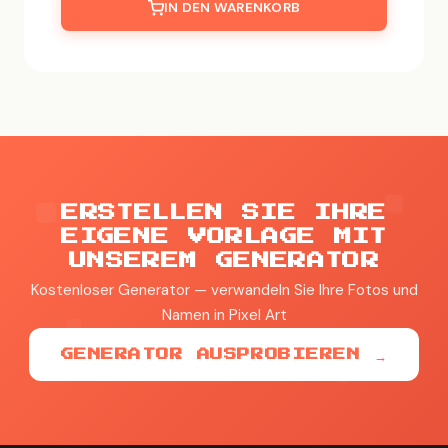
IN DEN WARENKORB
ERSTELLEN SIE IHRE
EIGENE VORLAGE MIT
UNSEREM GENERATOR
Kostenloser Generator — verwandeln Sie Ihre Fotos und
Namen in Pixel Art
GENERATOR AUSPROBIEREN →