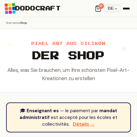
0
DODOCRAFT
DE
Startseite
Shop
PIXEL ART AUS SILIKON
DER SHOP
Alles, was Sie brauchen, um Ihre schönsten Pixel-Art-
Kreationen zu erstellen
🎓
Enseignant·es
— le paiement par
mandat
administratif
est accepté pour les écoles et
collectivités.
Détails →