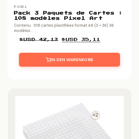
PIXEL
Pack 3 Paquets de Cartes :
108 modèles Pixel Art
Contenu : 108 cartes plastifiées format A6 (3 × 36) 36
modèles...
Ursprünglicher
Aktueller
$USD
42,13
$USD
35,11
Preis
Preis
war:
ist:
$USD
$USD
IN DEN WARENKORB
42,13
35,11.