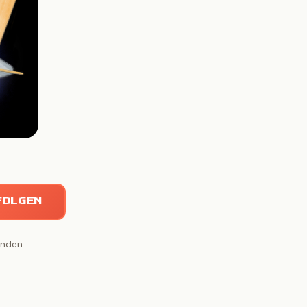
FOLGEN
unden.