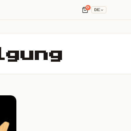
0
DE
lgung